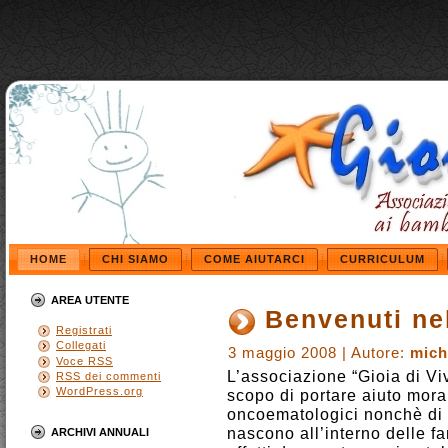
HOME
CHI SIAMO
COME AIUTARCI
CURRICULUM
AREA UTENTE
Benvenuti nel
Registrati
Collegati
3 maggio 2008 | Autore:
mich
Voce
RSS
L’associazione “Gioia di Vi
RSS
dei commenti
WordPress.org
scopo di portare aiuto mora
oncoematologici nonchè di 
nascono all’interno delle f
ARCHIVI ANNUALI