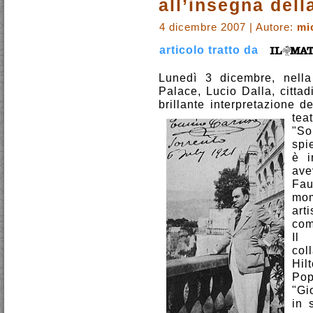
all’insegna dell
4 dicembre 2007 | Autore:
mi
articolo tratto da
Lunedì 3 dicembre, nella
Palace, Lucio Dalla, citta
brillante interpretazione d
teat
"So
spi
è i
ave
Fau
mom
art
com
Il 
col
Hil
Pop
"Gi
in 