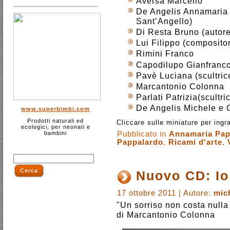
Aversa Marcello
De Angelis Annamaria (
Sant’Angello)
Di Resta Bruno (autore
Lui Filippo (composito
Rimini Franco
Capodilupo Gianfranc
Pavè Luciana (scultric
Marcantonio Colonna
Parlati Patrizia(scultri
De Angelis Michele e G
www.superbimbi.com
Prodotti naturali ed
Cliccare sulle miniature per ingra
ecologici, per neonati e
Pubblicato in
Annamaria Pap
bambini
Pappalardo
,
Ricami d'arte
,
Nuovo CD: Io
17 ottobre 2011 | Autore:
mic
"Un sorriso non costa nulla 
di Marcantonio Colonna