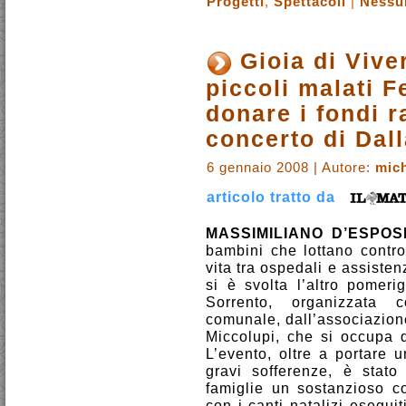
Progetti
,
Spettacoli
|
Nessu
Gioia di Vive
piccoli malati 
donare i fondi r
concerto di Dal
6 gennaio 2008 | Autore:
mich
articolo tratto da
MASSIMILIANO D’ESPOSI
bambini che lottano contro
vita tra ospedali e assisten
si è svolta l’altro pomeri
Sorrento, organizzata c
comunale, dall’associazione
Miccolupi, che si occupa 
L’evento, oltre a portare u
gravi sofferenze, è stat
famiglie un sostanzioso co
con i canti natalizi esegui