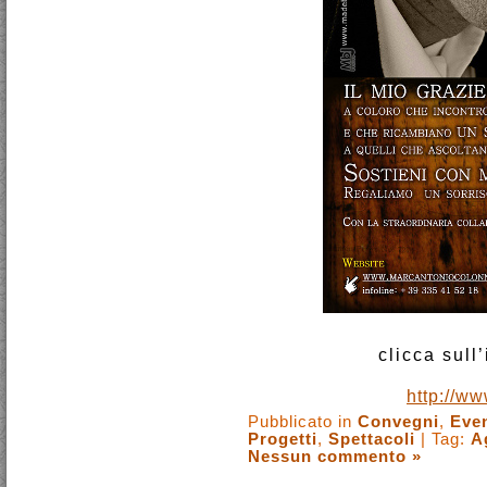
clicca sul
http://w
Pubblicato in
Convegni
,
Even
Progetti
,
Spettacoli
| Tag:
A
Nessun commento »