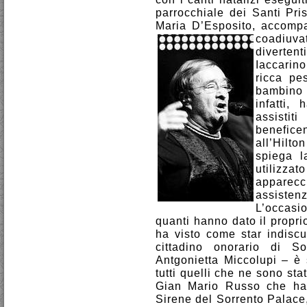
parrocchiale dei Santi Pri
Maria D’Esposito, accompag
coadiuva
diverte
Iaccarin
ricca pe
bambino 
infatti, 
assisti
benefice
all’Hilto
spiega l
utilizz
apparec
assistenz
L’occasio
quanti hanno dato il proprio
ha visto come star indiscu
cittadino onorario di So
Antgonietta Miccolupi – è 
tutti quelli che ne sono sta
Gian Mario Russo che han
Sirene del Sorrento Palace,