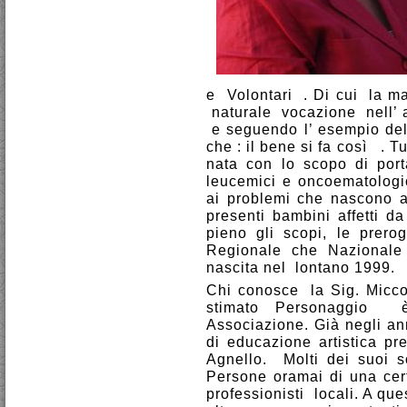
e Volontari . Di cui la ma
naturale vocazione nell’ a
e seguendo l’ esempio del
che : il bene si fa così . T
nata con lo scopo di port
leucemici e oncoematologic
ai problemi che nascono al
presenti bambini affetti d
pieno gli scopi, le prero
Regionale che Nazionale
nascita nel lontano 1999.
Chi conosce la Sig. Miccol
stimato Personaggio 
Associazione. Già negli an
di educazione artistica p
Agnello. Molti dei suoi s
Persone oramai di una certa
professionisti locali. A qu