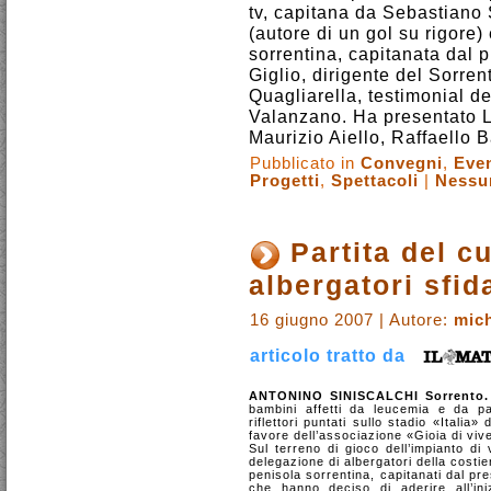
tv, capitana da Sebastiano
(autore di un gol su rigore
sorrentina, capitanata dal 
Giglio, dirigente del Sorrent
Quagliarella, testimonial de
Valanzano. Ha presentato L
Maurizio Aiello, Raffaello B
Pubblicato in
Convegni
,
Even
Progetti
,
Spettacoli
|
Nessu
Partita del c
albergatori sfid
16 giugno 2007 | Autore:
mich
articolo tratto da
ANTONINO SINISCALCHI Sorrento.
bambini affetti da leucemia e da pat
riflettori puntati sullo stadio «Italia
favore dell’associazione «Gioia di viv
Sul terreno di gioco dell’impianto di
delegazione di albergatori della costier
penisola sorrentina, capitanati dal pr
che hanno deciso di aderire all’ini