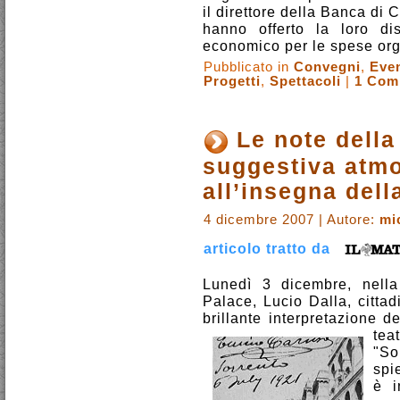
il direttore della Banca di
hanno offerto la loro di
economico per le spese org
Pubblicato in
Convegni
,
Even
Progetti
,
Spettacoli
|
1 Com
Le note della
suggestiva atmo
all’insegna dell
4 dicembre 2007 | Autore:
mi
articolo tratto da
Lunedì 3 dicembre, nella
Palace, Lucio Dalla, citta
brillante interpretazione d
teat
"So
spi
è i