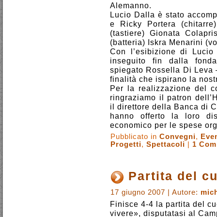
Alemanno.
Lucio Dalla è stato accomp
e Ricky Portera (chitarr
(tastiere) Gionata Colapri
(batteria) Iskra Menarini (vo
Con l’esibizione di Luci
inseguito fin dalla fond
spiegato Rossella Di Leva –
finalità che ispirano la nostr
Per la realizzazione del 
ringraziamo il patron dell
il direttore della Banca di
hanno offerto la loro di
economico per le spese org
Pubblicato in
Convegni
,
Even
Progetti
,
Spettacoli
|
1 Com
Partita del c
17 giugno 2007 | Autore:
mich
Finisce 4-4 la partita del c
vivere», disputatasi al Camp