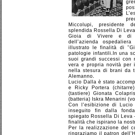
gre
pos
L’e
pre
Miccolupi, presidente de
splendida Rossella Di Leva,
Gioia di Vivere e di M
dell’azienda ospedalie
illustrato le finalità di 
patologie infantili.In una s
suoi grandi successi con 
vera e propria novità per 
nella stesura di brani da t
Alemanno.
Lucio Dalla è stato accomp
e Ricky Portera (chitarr
(tastiere) Gionata Colapri
(batteria) Iskra Menarini (vo
Con l’esibizione di Luci
inseguito fin dalla fond
spiegato Rossella Di Leva –
finalità che ispirano la nostr
Per la realizzazione del 
ringraziamo il patron dell