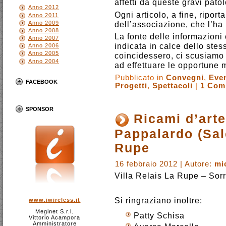
affetti da queste gravi patol
Anno 2012
Ogni articolo, a fine, ripor
Anno 2011
Anno 2009
dell’associazione, che l’ha
Anno 2008
La fonte delle informazioni
Anno 2007
indicata in calce dello ste
Anno 2006
Anno 2005
coincidessero, ci scusiamo
Anno 2004
ad effettuare le opportune 
Pubblicato in
Convegni
,
Even
FACEBOOK
Progetti
,
Spettacoli
|
1 Com
SPONSOR
Ricami d’art
Pappalardo (Sale
Rupe
16 febbraio 2012 | Autore:
mi
Villa Relais La Rupe – Sor
Si ringraziano inoltre:
www.iwireless.it
Meginet S.r.l.
Patty Schisa
Vittorio Acampora
Amministratore