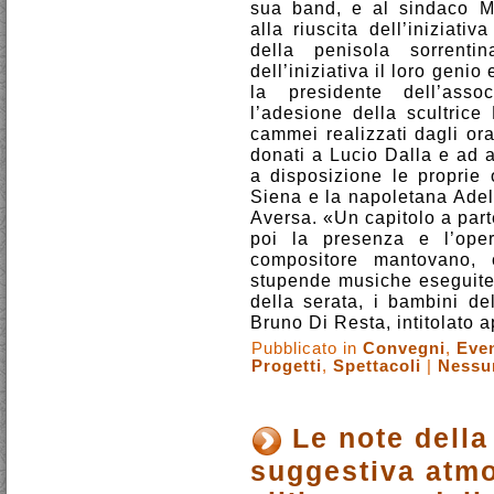
sua band, e al sindaco Ma
alla riuscita dell’iniziati
della penisola sorrent
dell’iniziativa il loro geni
la presidente dell’asso
l’adesione della scultrice
cammei realizzati dagli or
donati a Lucio Dalla e ad al
a disposizione le proprie 
Siena e la napoletana Adelg
Aversa. «Un capitolo a part
poi la presenza e l’oper
compositore mantovano,
stupende musiche eseguite 
della serata, i bambini d
Bruno Di Resta, intitolato 
Pubblicato in
Convegni
,
Even
Progetti
,
Spettacoli
|
Nessu
Le note della
suggestiva atmo