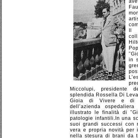
ave
Fau
mom
art
com
Il 
col
Hil
Pop
"Gi
in 
gre
pos
L’e
pre
Miccolupi, presidente de
splendida Rossella Di Leva,
Gioia di Vivere e di M
dell’azienda ospedalie
illustrato le finalità di 
patologie infantili.In una s
suoi grandi successi con 
vera e propria novità per 
nella stesura di brani da t