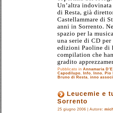
Un’altra indovinata 
di Resta, già diretto
Castellammare di Sta
anni in Sorrento. Ne
spazio per la music
una serie di CD per
edizioni Paoline di
compilation che ha
gradito apprezzame
Pubblicato in
Annamaria D’E
Capodilupo
,
Info
,
Inno
,
Pio 
Bruno di Resta
,
inno assoc
Leucemie e t
Sorrento
25 giugno 2006 | Autore:
mich