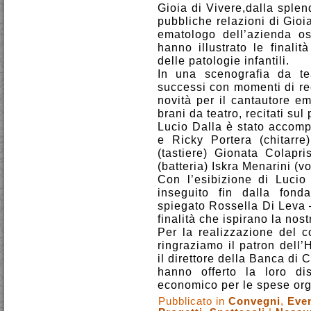
Gioia di Vivere,dalla sple
pubbliche relazioni di Gioi
ematologo dell’azienda o
hanno illustrato le finali
delle patologie infantili.
In una scenografia da tea
successi con momenti di re
novità per il cantautore em
brani da teatro, recitati su
Lucio Dalla è stato accomp
e Ricky Portera (chitarr
(tastiere) Gionata Colapri
(batteria) Iskra Menarini (vo
Con l’esibizione di Luci
inseguito fin dalla fond
spiegato Rossella Di Leva –
finalità che ispirano la nostr
Per la realizzazione del 
ringraziamo il patron dell
il direttore della Banca di
hanno offerto la loro di
economico per le spese org
Pubblicato in
Convegni
,
Even